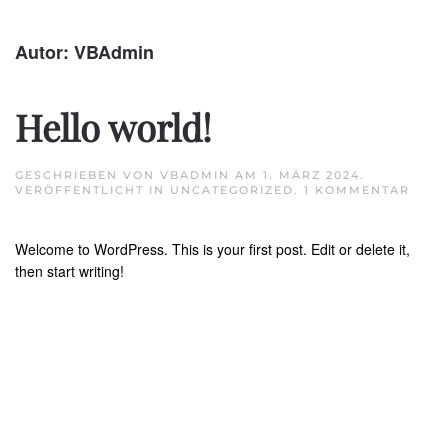
Skip to main content
Autor:
VBAdmin
Hello world!
GESCHRIEBEN VON
VBADMIN
AM
1. MÄRZ 2024
.
ZU
VERÖFFENTLICHT IN
UNCATEGORIZED
.
1 KOMMENTAR
HEL
WOR
Welcome to WordPress. This is your first post. Edit or delete it,
then start writing!